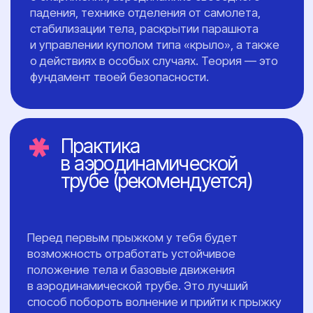
Уровни 4-6: первые
самостоятельные
движения в воздухе
Развороты на 360 градусов
и перемещения. Инструктор
находится рядом, но его помощь
становится все менее заметной.
03
Уровни 7-8:
финальные уровни
посвященные отработке сальто
назад, сложным разворотам
и подготовке к самостоятельным
прыжкам. Ты совершаешь эти
прыжки с одним инструктором.