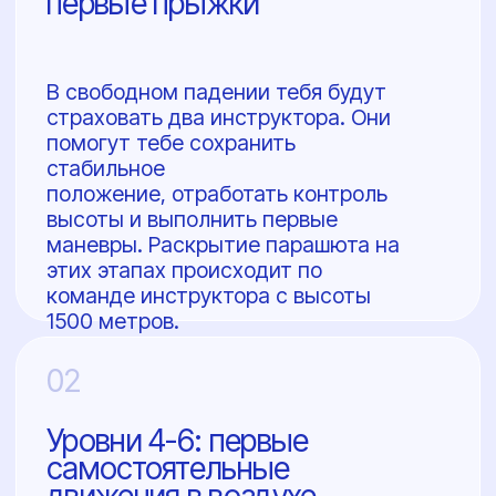
Меню
Услуги
Галерея
О нас
Как добраться
Сертификаты
Корпоративы
Инструкторы
Курс AFF
Статьи
FAQ
Аэродром
Адрес
Ленинградская область,
Аэродром Куммолово
Контакты