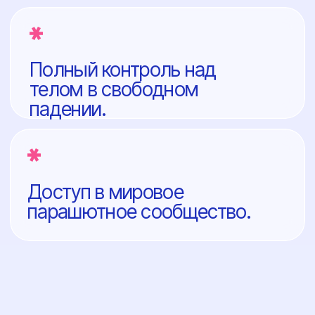
падения, технике отделения от самолета,
стабилизации тела, раскрытии парашюта
и управлении куполом типа «крыло», а также
о действиях в особых случаях. Теория — это
фундамент твоей безопасности.
Практика
в аэродинамической
трубе (рекомендуется)
Перед первым прыжком у тебя будет
возможность отработать устойчивое
положение тела и базовые движения
в аэродинамической трубе. Это лучший
способ побороть волнение и прийти к прыжку
уже с готовым мышечным опытом.