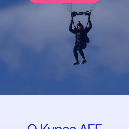
О Курсе AFF
AFF — это ускоренный курс, который
превращает новичка в парашютиста,
умеющего прыгать с парашютом-
крылом. Пройди 8 уровней обучения
и получи свободу в небе!
Курс разделен на 8 уровней,
каждый из которых — это практический