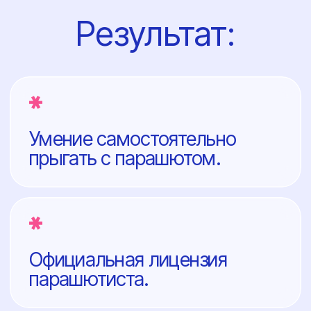
Доступ в мировое
парашютное сообщество.
ПРОГРАМ
ОБУЧЕН
Теоретическая
подготовка (6-8 часов)
Перед первым прыжком ты пройдешь
полноценный наземный курс. Ты узнаешь все
о снаряжении, аэродинамике свободного