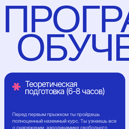
Практические
прыжки (8 уровней)
01
Уровни 1-3: твои
первые прыжки
В свободном падении тебя будут
страховать два инструктора. Они
помогут тебе сохранить
стабильное
положение, отработать контроль
высоты и выполнить первые
маневры. Раскрытие парашюта на
этих этапах происходит по
команде инструктора с высоты
1500 метров.
02