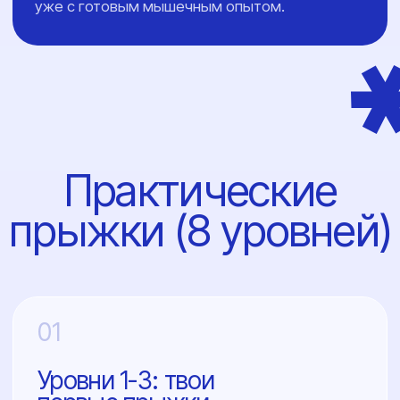
04
Дальше — бескрайний
мир парашютного спорта
После успешного прохождения всех
8 уровней AFF ты получаешь допуск
к совершению самостоятельных
прыжков, но под наблюдением
старшего инструктора. Оттачивание
мастерства, групповые прыжки
и новые дисциплины.
Записаться на курс