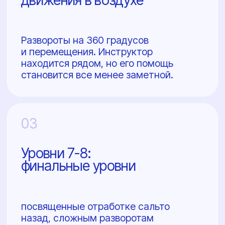
+7 (911) 209-25-17
Sky.Less.Skl@yandex.ru
Связаться
Подарочный сертификат
Политика конфиденциальности
Публичная оферта
ИП Скляренко Олеся Владимировна
ИНН: 780520397521
ОГРНИП: 325784700329162
Расчётный счёт: 40802810920000772359
Название банка:
ООО "Банк Точка"
БИК: 044525104
Корреспондентский счёт:
Разработка сайта
30101810745374525104