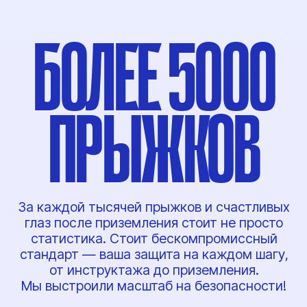
стандарт — ваша защита на каждом шагу,
от инструктажа до приземления.
Мы выстроили масштаб на безопасности!
Незабываемые эмоции
и атмосфера
По-настоящему дружеская
атмосфера, поддержка
и позитивное общение — именно
поэтому к нам возвращаются
снова и снова не только
за адреналином.
Инструктаж
по безопасности
Это основа всего прыжка.
За 15−30 минут мы подробно
и наглядно разберём абсолютно всё: