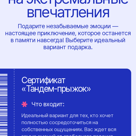
ваша личная страховка в небе.
Прогресс от простого
к сложному
гарантирует надежное
усвоение навыков.
Курс занимает в
среднем от 4-х дней до
месяца,
в зависимости от
индивидуальных возможностей
студента.
Результат: