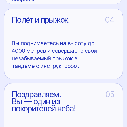
Контакты
+7 (911) 209-25-17
Sky.Less.Skl@yandex.ru
Связаться
Подарочный сертификат
Политика конфиденциальности
Публичная оферта
ИП Скляренко Олеся Владимировна
ИНН: 780520397521
ОГРНИП: 325784700329162
Расчётный счёт: 40802810920000772359
Название банка: