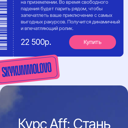
Инструктаж
03
и экипировка
Инструктор проводит инструктаж,
выдает всю необходимую
экипировку и отвечает на
вопросы.
Полёт и прыжок
04
Вы поднимаетесь на высоту до
4000 метров и совершаете свой
незабываемый прыжок в
тандеме с инструктором.
Поздравляем!
05
Вы — один из
покорителей неба!