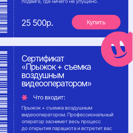
Запись
01
и подтверждение
Свяжитесь с нами, и мы
согласуем дату, отправим точное
время
и место, организуем трансфер
при необходимости.
Записаться
Прибытие
02
и оформление
Вы приезжаете на аэродром,
заполняете необходимые
документы и знакомитесь с
инструктором.