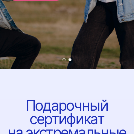
Курс Aff: Стань
Независимым
Парашютистом
AFF — это ускоренный курс, который
превращает новичка в парашютиста,
умеющего прыгать с парашютом-
крылом. Пройди 8 уровней обучения
и получи свободу в небе!
Курс разделен на 8 уровней,
каждый из которых — это практический
прыжок под присмотром инструкторов,