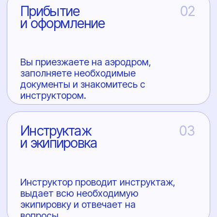
Меню
Услуги
Галерея
О нас
Как добраться
Сертификаты
Корпоративы
Инструкторы
Курс AFF
Статьи
FAQ
Аэродром
Адрес
Ленинградская область,
Аэродром Куммолово