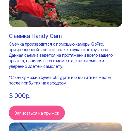
Сертификат
«Тандем-прыжок»
Что входит:
Съемка Handy Cam
Идеальный вариант для тех, кто хочет
Съемка производится с помощью камеры GoPro,
полностью сосредоточиться на
прикрепленной к селфи-палке в руках инструктора.
собственных ощущениях. Вас ждет вся
Данная съемка ведется на протяжении всего вашего
гамма эмоций от свободного падения
прыжка, начиная с того момента, как вы смело и
до плавного полета под куполом
уверенно идете к самолету.
парашюта.
15 500р.
Купить
*Съемку можно будет обсудить и оплатить на месте,
после прибытия на аэродром.
3 000р.
Сертификат «Прыжок
+ handycam»
Записаться на прыжок
Что входит:
Прыжок + съемка на Handycam.
Инструктор снимет ваши первые