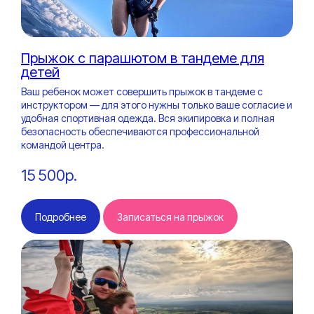
Прыжок с парашютом в тандеме для
детей
Ваш ребенок может совершить прыжок в тандеме с
инструктором — для этого нужны только ваше согласие и
удобная спортивная одежда. Вся экипировка и полная
безопасность обеспечиваются профессиональной
командой центра.
Подарочный
15 500р.
сертификат
на экстремальные
Подробнее
Записаться на прыжок
впечатления
Подарите незабываемые эмоции —
настоящее приключение, которое останется
в памяти навсегда! Выберите идеальный
вариант подарка.