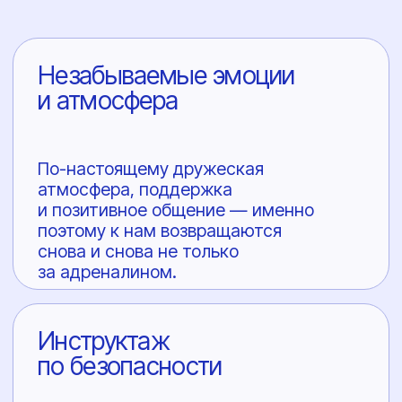
от снаряжения до действий в воздухе
и приземления. Вы будете полностью
готовы.
Инструкторы
с колоссальным опытом
В нашей команде — мастера
спорта и чемпионы, за плечами
которых тысячи прыжков. Это не
просто профессионалы, а
признанные эксперты.
Безопасность
и снаряжение
Мы категорически не идем
на компромиссы в вопросах
безопасности. Используем только